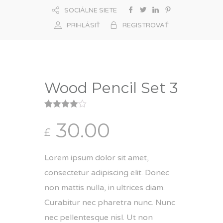
SOCIÁLNE SIETE
PRIHLÁSIŤ
REGISTROVAŤ
Wood Pencil Set 3
Hodnotenie
1
30.00
4.00
z 5
£
na základe
zákazníckej
recenzie
Lorem ipsum dolor sit amet,
consectetur adipiscing elit. Donec
non mattis nulla, in ultrices diam.
Curabitur nec pharetra nunc. Nunc
nec pellentesque nisl. Ut non