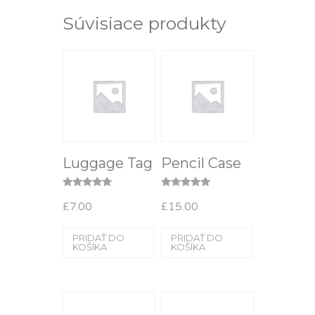
Súvisiace produkty
Luggage Tag
Pencil Case
Hodnotenie
Hodnotenie
£
7.00
£
15.00
5.00
5.00
z 5
z 5
PRIDAŤ DO
PRIDAŤ DO
KOŠÍKA
KOŠÍKA