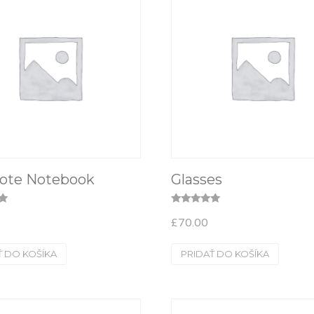
ote Notebook
Glasses
e
Hodnotenie
£
70.00
5.00
z 5
Ť DO KOŠÍKA
PRIDAŤ DO KOŠÍKA