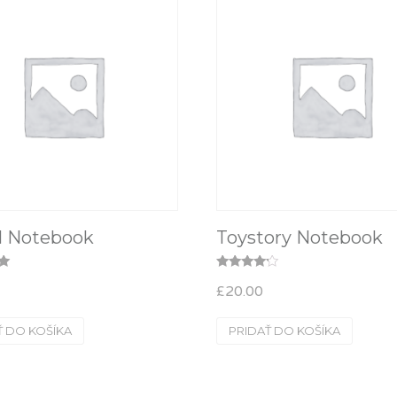
l Notebook
Toystory Notebook
e
Hodnotenie
£
20.00
4.00
z 5
Ť DO KOŠÍKA
PRIDAŤ DO KOŠÍKA