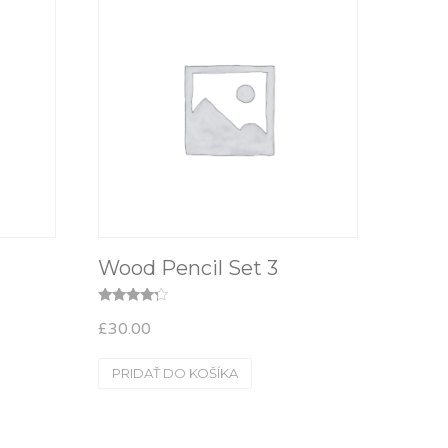
Wood Pencil Set 3
Hodnotenie
£
30.00
4.00
z 5
PRIDAŤ DO KOŠÍKA