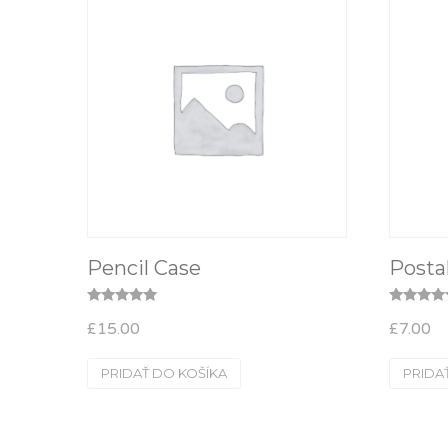
Pencil Case
Posta
Hodnotenie
Hodnoteni
£
15.00
£
7.00
5.00
5.00
z 5
z 5
PRIDAŤ DO KOŠÍKA
PRIDA