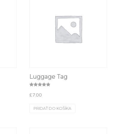
Luggage Tag
Hodnotenie
£
7.00
5.00
z 5
PRIDAŤ DO KOŠÍKA