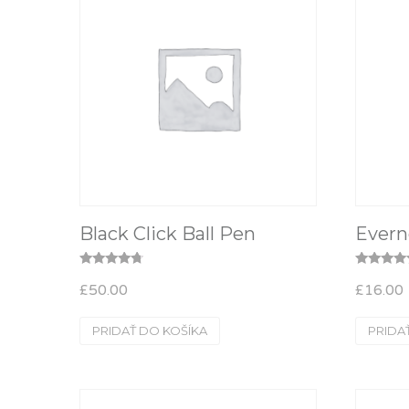
Black Click Ball Pen
Evern
Hodnotenie
Hodnoteni
£
50.00
£
16.00
4.50
5.00
z 5
z 5
PRIDAŤ DO KOŠÍKA
PRIDA