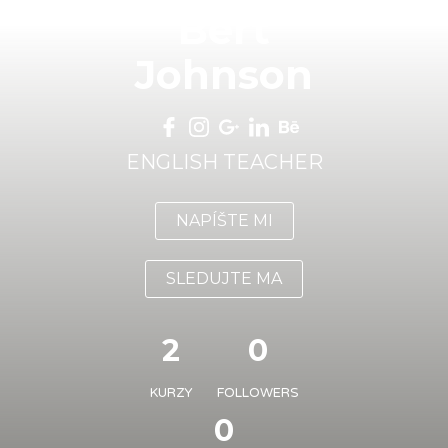
Bert
Johnson
ENGLISH TEACHER
NAPÍŠTE MI
SLEDUJTE MA
2
0
KURZY
FOLLOWERS
0