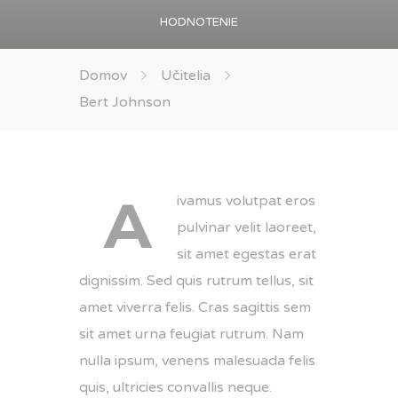
HODNOTENIE
Domov
Učitelia
Bert Johnson
A
ivamus volutpat eros
pulvinar velit laoreet,
sit amet egestas erat
dignissim. Sed quis rutrum tellus, sit
amet viverra felis. Cras sagittis sem
sit amet urna feugiat rutrum. Nam
nulla ipsum, venens malesuada felis
quis, ultricies convallis neque.