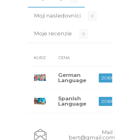
Moji nasledovníci
0
Moje recenzie
0
KURZ
CENA
German
ZOBRAZIŤ
Language
Spanish
ZOBRAZIŤ
Language
Mail :
bert@gmail.com