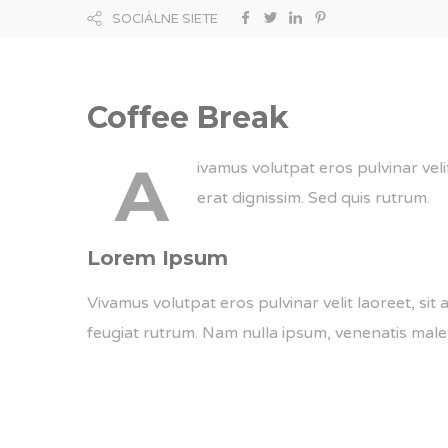
SOCIÁLNE SIETE
Coffee Break
A
ivamus volutpat eros pulvinar veli
erat dignissim. Sed quis rutrum.
Lorem Ipsum
Vivamus volutpat eros pulvinar velit laoreet, sit 
feugiat rutrum. Nam nulla ipsum, venenatis malesua