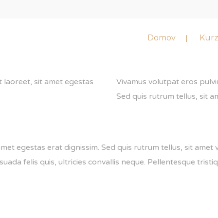
Domov
Kur
t laoreet, sit amet egestas
Vivamus volutpat eros pulvin
Sed quis rutrum tellus, sit am
amet egestas erat dignissim. Sed quis rutrum tellus, sit amet v
da felis quis, ultricies convallis neque. Pellentesque tristiq