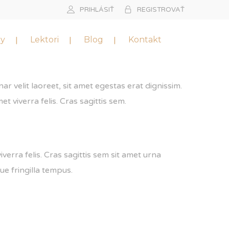
PRIHLÁSIŤ
REGISTROVAŤ
zy
Lektori
Blog
Kontakt
ar velit laoreet, sit amet egestas erat dignissim.
et viverra felis. Cras sagittis sem.
iverra felis. Cras sagittis sem sit amet urna
ue fringilla tempus.